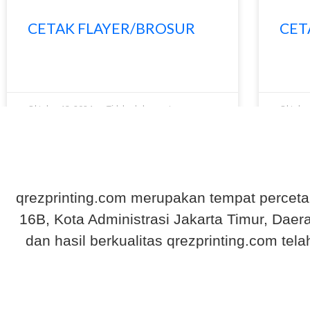
CETAK FLAYER/BROSUR
CET
READ MORE »
READ M
Oktober 13, 2024
Tidak ada komentar
Oktober
qrezprinting.com merupakan tempat percetakan
16B, Kota Administrasi Jakarta Timur, Dae
dan hasil berkualitas qrezprinting.com te