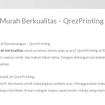
 Murah Berkualitas – QrezPrinti
/ Oleh
qrez printing
 di Rawamangun – QrezPrinting
ah berkualitas
untuk promosi bisnis atau acara? QrezPrinting d
m, warna cerah, dan bahan tahan lama. Dengan dukungan peralat
atian.
nduk di QrezPrinting
ktif, terutama untuk menjangkau audiens luas. Menggunakan bahan
mampu bertahan di luar ruangan tanpa cepat pudar. Harga yang kam