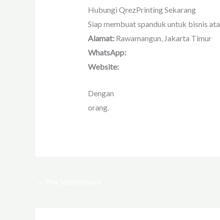
Hubungi QrezPrinting Sekarang
Siap membuat spanduk untuk bisnis ata
Alamat:
Rawamangun, Jakarta Timur
WhatsApp:
[Hubungi Sekarang]
Website:
www.qrezprinting.com
Dengan
jasa cetak spanduk murah berk
orang.
←
Pos Sebelumnya