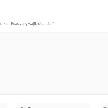
sikan.
Ruas yang wajib ditandai
*
Email*
Situs