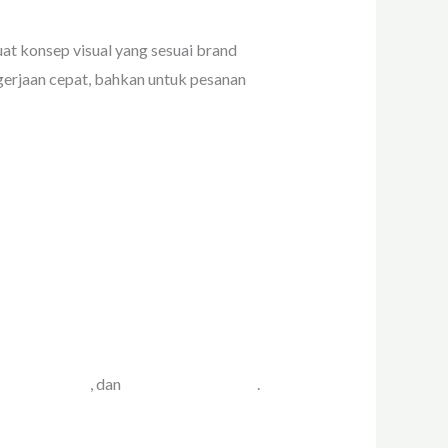
at konsep visual yang sesuai brand
gerjaan cepat, bahkan untuk pesanan
h Rawamangun
, dan
cetak poster murah
.