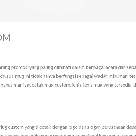
OM
stom
/ Oleh
administrator
arang promosi yang paling diminati dalam berbagai acara dan se
 khusus, mug ini tidak hanya berfungsi sebagai wadah minuman, te
membahas manfaat cetak mug custom, jenis-jenis mug yang tersedia,
Mug custom yang dicetak dengan logo dan slogan perusahaan dapa
h karyawan atau pelanggan membantu mengingatkan orang tentang 