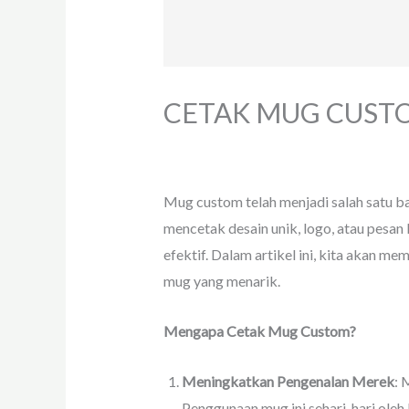
CETAK MUG CUST
Tinggalkan Komentar
/
artikel
,
Mug Cu
Mug custom telah menjadi salah satu b
mencetak desain unik, logo, atau pesan
efektif. Dalam artikel ini, kita akan 
mug yang menarik.
Mengapa Cetak Mug Custom?
Meningkatkan Pengenalan Merek
: 
Penggunaan mug ini sehari-hari ole