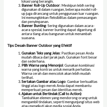
lokasi yang berangin.
Banner Roll-Up Outdoor
: Meskipun lebih sering
digunakan di dalam ruangan, beberapa model roll-
up juga dirancang untuk penggunaan luar ruangan.
Ini memungkinkan fleksibilitas dalam pemasangan
dan penyimpanan.
Banner Bunting
: Sering digunakan dalam acara-
acara spesial, banner bunting dapat digantung di
antara tiang atau bangunan untuk menambah
suasana.
Tips Desain Banner Outdoor yang Efektif
Gunakan Teks yang Jelas
: Pastikan pesan Anda
mudah dibaca dari jarak jauh. Gunakan font besar
dan sederhana.
Pilih Warna yang Menonjol
: Gunakan kombinasi
warna yang kontras untuk menarik perhatian.
Warna cerah dan mencolok akan lebih mudah
terlihat.
Sertakan Gambar atau Logo
: Gambar berkualitas
tinggi atau logo merek Anda dapat membantu
memperkuat pesan dan identitas merek.
Ajakan untuk Bertindak (Call to Action)
:
Tambahkan elemen yang mendorong orang untuk
mengambil tindakan, seperti mengunjungi situs web
atau mengikuti akun media sosial Anda.