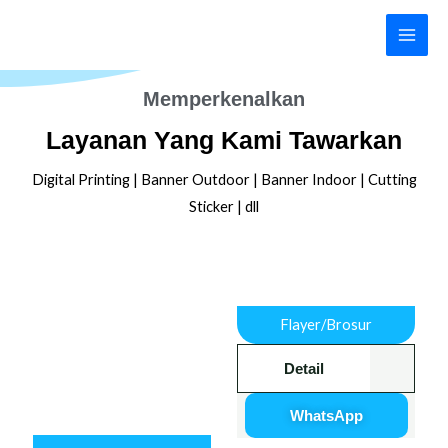
Lewati
ke
konten
Memperkenalkan
Layanan Yang Kami Tawarkan
Digital Printing | Banner Outdoor | Banner Indoor | Cutting
Sticker | dll
Flayer/Brosur
Detail
WhatsApp