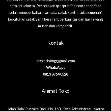
cetak di Jakarta, Percetakan qrezprinting.com senantiasa
selalu memperbaharui armada cetak kami untuk memenuhi
kebutuhan cetak yang beragam, berkualitas dan harga yang
murah dan kompetitif.
Kontak
qrezprinting@gmail.com
WhatsApp :
0813 8964 0528
Alamat Toko
Jalan Balai Pustaka Baru No. 16B, Kota Administrasi Jakarta