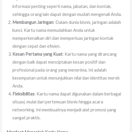
informasi penting seperti nama, jabatan, dan kontak,
sehingga orang lain dapat dengan mudah mengenali Anda.
Membangun Jaringan
: Dalam dunia bisnis, jaringan adalah
kunci. Kartu nama memudahkan Anda untuk
memperkenalkan diri dan memperluas jaringan kontak
dengan cepat dan efisien.
Kesan Pertama yang Kuat
: Kartu nama yang dirancang
dengan baik dapat menciptakan kesan positif dan
profesional pada orang yang menerima. Ini adalah
kesempatan untuk menunjukkan nilai dan identitas merek
Anda.
Fleksibilitas
: Kartu nama dapat digunakan dalam berbagai
situasi, mulai dari pertemuan bisnis hingga acara
networking. Ini membuatnya menjadi alat promosi yang
sangat praktis.