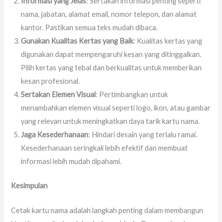
Informasi yang Jelas
: Sertakan informasi penting seperti
nama, jabatan, alamat email, nomor telepon, dan alamat
kantor. Pastikan semua teks mudah dibaca.
Gunakan Kualitas Kertas yang Baik
: Kualitas kertas yang
digunakan dapat mempengaruhi kesan yang ditinggalkan.
Pilih kertas yang tebal dan berkualitas untuk memberikan
kesan profesional.
Sertakan Elemen Visual
: Pertimbangkan untuk
menambahkan elemen visual seperti logo, ikon, atau gambar
yang relevan untuk meningkatkan daya tarik kartu nama.
Jaga Kesederhanaan
: Hindari desain yang terlalu ramai.
Kesederhanaan seringkali lebih efektif dan membuat
informasi lebih mudah dipahami.
Kesimpulan
Cetak kartu nama adalah langkah penting dalam membangun