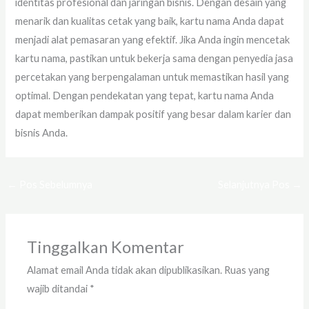
identitas profesional dan jaringan bisnis. Dengan desain yang
menarik dan kualitas cetak yang baik, kartu nama Anda dapat
menjadi alat pemasaran yang efektif. Jika Anda ingin mencetak
kartu nama, pastikan untuk bekerja sama dengan penyedia jasa
percetakan yang berpengalaman untuk memastikan hasil yang
optimal. Dengan pendekatan yang tepat, kartu nama Anda
dapat memberikan dampak positif yang besar dalam karier dan
bisnis Anda.
←
Pos Sebelumnya
Selanjutnya Pos
→
Tinggalkan Komentar
Alamat email Anda tidak akan dipublikasikan.
Ruas yang
wajib ditandai
*