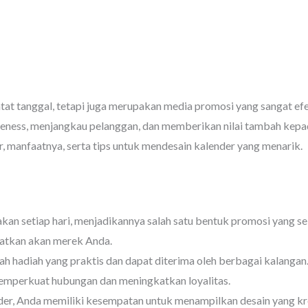
r
/ Oleh
administrator
at tanggal, tetapi juga merupakan media promosi yang sangat efe
ness, menjangkau pelanggan, dan memberikan nilai tambah kepada 
, manfaatnya, serta tips untuk mendesain kalender yang menarik.
kan setiap hari, menjadikannya salah satu bentuk promosi yang sela
gatkan akan merek Anda.
lah hadiah yang praktis dan dapat diterima oleh berbagai kalang
memperkuat hubungan dan meningkatkan loyalitas.
der, Anda memiliki kesempatan untuk menampilkan desain yang kre