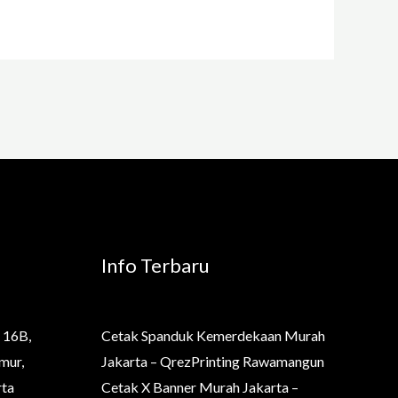
Info Terbaru
 16B,
Cetak Spanduk Kemerdekaan Murah
mur,
Jakarta – QrezPrinting Rawamangun
rta
Cetak X Banner Murah Jakarta –