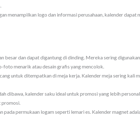
.
gan menampilkan logo dan informasi perusahaan, kalender dapat 
an besar dan dapat digantung di dinding. Mereka sering digunakan
o-foto menarik atau desain grafis yang mencolok.
ancang untuk ditempatkan di meja kerja. Kalender meja sering kali 
dah dibawa, kalender saku ideal untuk promosi yang lebih persona
t promosi.
n pada permukaan logam seperti lemari es. Kalender magnet adalah 