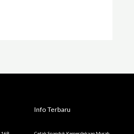
Info Terbaru
 16B,
Cetak Spanduk Kemerdekaan Murah