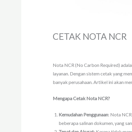
CETAK NOTA NCR
Tinggalkan Komentar
/
artikel
,
Nota N
Nota NCR (No Carbon Required) adalah s
layanan. Dengan sistem cetak yang mem
banyak perusahaan. Artikel ini akan me
Mengapa Cetak Nota NCR?
Kemudahan Penggunaan
: Nota NCR 
beberapa salinan dokumen, yang sa
Tepat dan Akurat
: Karena tidak men