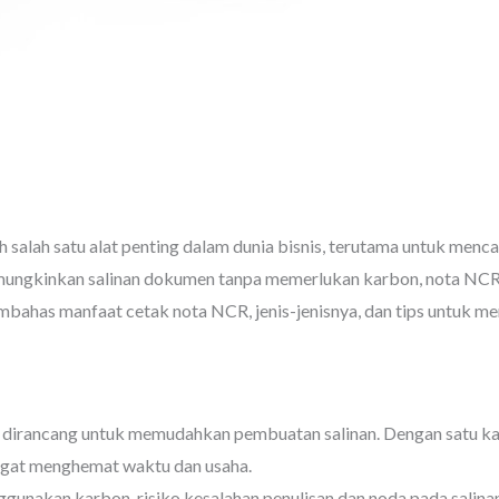
CR
/ Oleh
administrator
alah satu alat penting dalam dunia bisnis, terutama untuk mencat
ungkinkan salinan dokumen tanpa memerlukan karbon, nota NCR me
mbahas manfaat cetak nota NCR, jenis-jenisnya, dan tips untuk m
dirancang untuk memudahkan pembuatan salinan. Dengan satu kal
ngat menghemat waktu dan usaha.
ggunakan karbon, risiko kesalahan penulisan dan noda pada salina