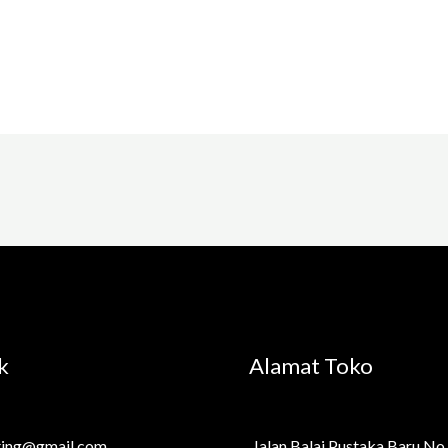
k
Alamat Toko
ting@gmail.com
Jalan Balai Pustaka Baru No.