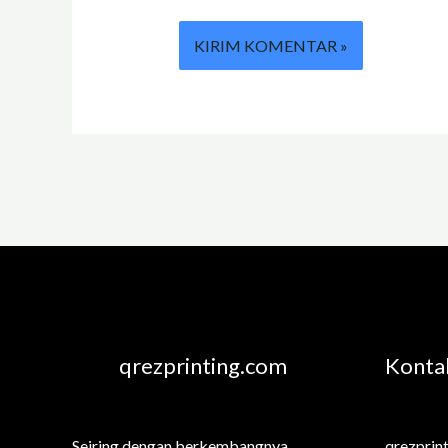
qrezprinting.com
Konta
Seiring dengan berkembangnya
qrezprin